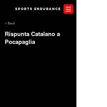
Sports endurANCE
< Back
Rispunta Catalano a
Pocapaglia
Week-end bagnato a Pocapaglia, tanto che il C.O. è stato
costretto a cambiare in corso d'opera il percorso di gara. Alla
fine l'uomo ha avuto la meglio sul meteo riuscendo a portare