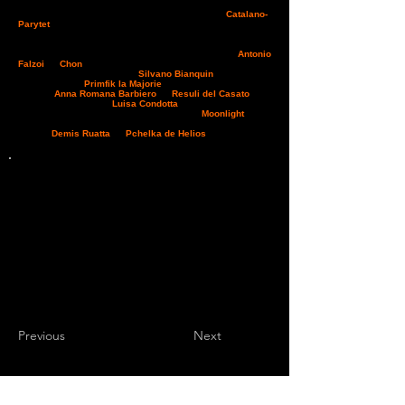
a termine la giornata sportiva nel migliore dei modi. Sul
gradino più alto del podio un binomio importante,
Catalano-
Parytet
(
in foto con Falzoi
); il duo citato faceva parte della
squadra italiana ai Mondiali disputati in Malesia nel 2008 e
nel 2010 ancora non calcava i campi di gara, probabilmente
per i suoi molteplici impegni di lavoro. Alle sue spalle
Antonio
Falzoi
su
Chon
, cavallo al quale è stata assegnata anche la
best condition. Il valdostano
Silvano Bianquin
chiude il
podio in sella a
Primfik la Majorie
. L' amazzone young rider
torinese
Anna Romana Barbiero
su
Resuli del Casato
fa
sua la CEN*/R mentre
Luisa Condotta
, sempre atleta molto
giovane piemontese, vince in compagnia di
Moonlight
la
cat. debuttanti. la categoria con il punteggio di merito vede
in vetta
Demis Ruatta
su
Pchelka de Helios
. Di seguito la
classifica -
Pocapaglia_CN
Martina Folco Zambelli
Previous
Next