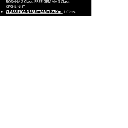
BOSANA 2 Class. FREE GEMMA 3 Class.
KESHUNUT
CLASSIFICA DEBUTTANTI 27Km.
1 Class.
TELMA 2 Class. KIMBLEY 3 Class. TORNADO
DELLA FONTE
PREMI ANICA -
CAMPIONATO
REGIONALE
CAT DEBUTTANTI 27Km. ANICA
1 Class.
MALIK WIENNA 2 Class. MIRA DEL TURCHESE 3
Class. SURAI
CAT CEN-A 54Km.
1 Class. AMIR DI
POGGIOVALLE 2 Class. MORROW 3 Class.
JUMAA
CAT CEN-B 82Km.
1 Class. KAMAL BINT KALIF 2
Class. NABRAS 2 Class. QUINTANA