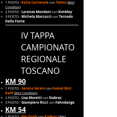
1 POSTO -
Katia Carnevale
con
Telma
(
Best
Condition
)
2 POSTO -
Lorenzo Mondani
con
Kimbley
3 POSTO -
Michela Marcucci
con
Tornado
Della Fonte
IV TAPPA
CAMPIONATO
REGIONALE
TOSCANO
KM 90
1 POSTO -
Serena Sereni
con
Kamal Bint
Kalif
(
Best Condition
)
2 POSTO -
Lisa Moretti
con
Nabras
3 POSTO -
Giampiero Ricci
con
Fahndango
KM 54
1 POSTO -
Elio Guidi
con
Kadeau
(
Best