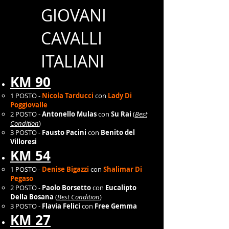
GIOVANI
CAVALLI
ITALIANI
KM 90
1 POSTO -
Nicola Tarducci
con
Lady Di
Poggiovalle
2 POSTO -
Antonello Mulas
con
Su Rai
(
Best
Condition
)
3 POSTO -
Fausto Pacini
con
Benito del
Villoresi
KM 54
1 POSTO -
Denise Bigazzi
con
Shalimar Di
Pegaso
2 POSTO -
Paolo Borsetto
con
Eucalipto
Della Bosana
(
Best Condition
)
3 POSTO -
Flavia Felici
con
Free Gemma
KM 27