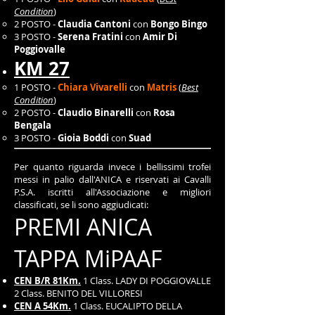
Condition
)
2 POSTO -
Claudia Cantoni
con
Bongo Bingo
3 POSTO -
Serena Fratini
con
Amir Di
Poggiovalle
KM 27
1 POSTO -
Chiara Vivarelli
con
Matris
(
Best
Condition
)
2 POSTO -
Claudio Binarelli
con
Rosa
Bengala
3 POSTO -
Gioia Boddi
con
Suad
Per quanto riguarda invece i bellissimi trofei
messi in palio dall'ANICA e riservati ai Cavalli
P.S.A. iscritti all'Associazione e migliori
classificati, se li sono aggiudicati:
PREMI ANICA
TAPPA MiPAAF
CEN B/R 81Km.
1 Class. LADY DI POGGIOVALLE
2 Class. BENITO DEL VILLORESI
CEN A 54Km.
1 Class. EUCALIPTO DELLA