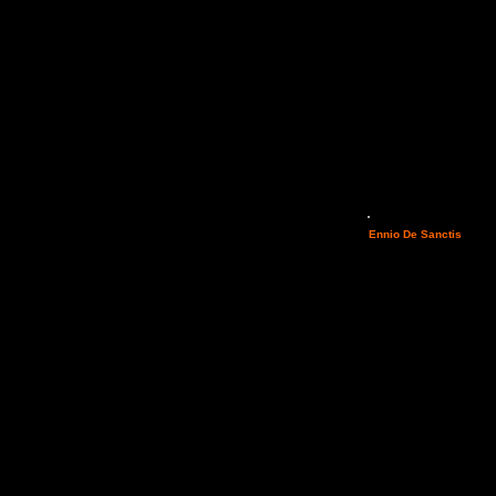
Come promesso è online il
Ennio De Sanctis
dell'o
commercializzare fotograf
ampio articolo dedicato 
le fotografie dell'evento 
Studio de Simone (
Daniel