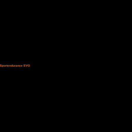
e segue c'è la firma di
 un reportage e non per
Sportendurance EVO
un
richieste, si comunica che
brevissimo. Si ringrazia