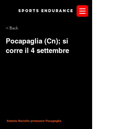
Sports endurANCE
< Back
Pocapaglia (Cn); si
corre il 4 settembre
Antonio Noviello promuove Pocapaglia
Il prossimo 4
settembre a Pocapaglia in provincia di Cuneo, si disputerà
l'attesa gara di endurance che conta di bissare il successo