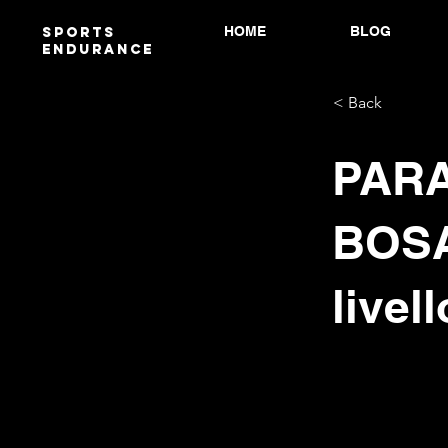
HOME
BLOG
Sports
endurANCE
< Back
PARA
BOSA
livell