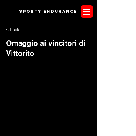
Sports endurANCE
< Back
Omaggio ai vincitori di
Vittorito
Ampio reportage dell'evento abruzzese andrà sul prossimo
numero di Sportendurance EVO magazine; di seguito la
dedica fotografica ai vincitori delle 4 FEI in cartellone e le