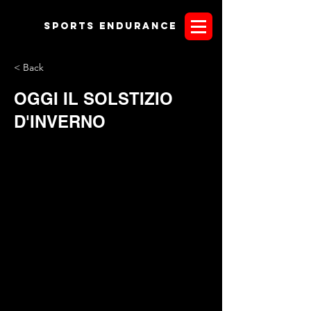
Sports endurANCE
< Back
OGGI IL SOLSTIZIO
D'INVERNO
Il 21 Dicembre è il giorno in cui entra l'inverno, ovvero il
giorno in cui si ha meno luce solare. Eggià, il sole
raggiungerà il punto di minima altezza rispetto all’equatore