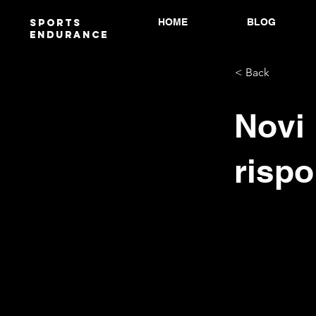
HOME
BLOG
Sports
endurANCE
< Back
Novi 
risp