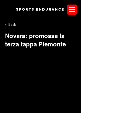
Sports endurANCE
< Back
Novara: promossa la
terza tappa Piemonte
Il giudizio dei presenti a Morghengo, Novara è stato
unanime: "questa location meriterebbe gare più importanti"
e chissà se non si avvererà questo auspicio, aggiungiamo.