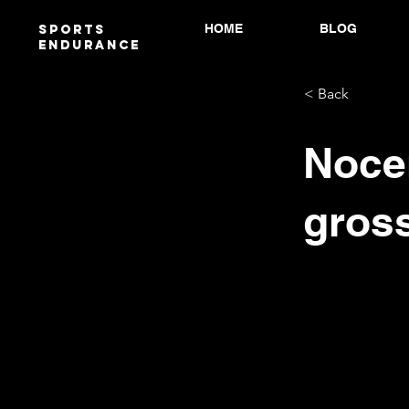
HOME
BLOG
Sports
endurANCE
< Back
Noce
gros