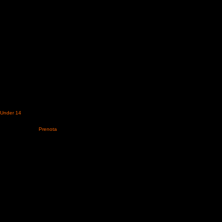
nteleone di Orvieto a
un’altra full immersion di
Under 14
(CEN B, CEN A
 comitato è pronto forse
ccando di seguito o
 noleggiare auto.
Prenota
 prima dell’evento.