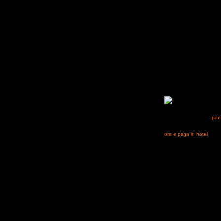
La pass
mettere sul piatto quante
endurance. L’appuntament
e debuttanti) e con i
pon
per un ulteriore salto d
seguendo la gara su EVEN
ora e paga in hotel
; in a