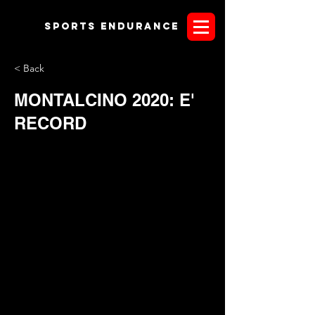
Sports endurANCE
< Back
MONTALCINO 2020: E'
RECORD
Il prossimo fine settimana a Montalcino in provincia di Siena,
si scriverà una pagina importante per l'endurance italiano,
toscano nella fattispecie. Il
Trofeo del Brunello
nell'arco di