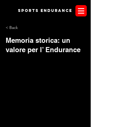
Sports endurANCE
< Back
Memoria storica: un
valore per l’ Endurance
Qual è stata la prima gara di Endurance alla quale avete
partecipato?
Una semplice domanda che, crediamo, faccia
piacere ricevere: in un attimo, infatti, si torna indietro nel