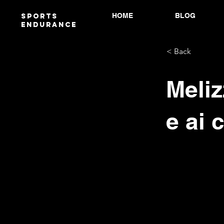
HOME
BLOG
Sports
endurANCE
< Back
Meli
e ai 