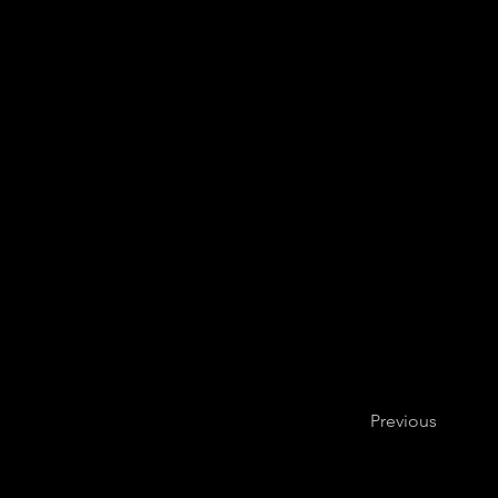
Organizzatore del T
rofe
qualunque titolo alla man
Previous