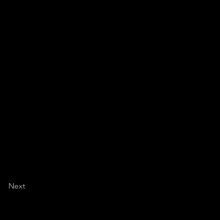
oro che parteciperanno a
Next