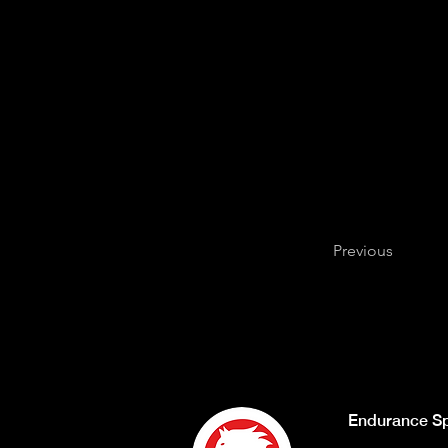
negli occhi se hai il cor
Previous
Endurance Sp