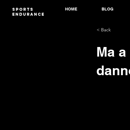
HOME
BLOG
Sports
endurANCE
< Back
Ma a 
danno