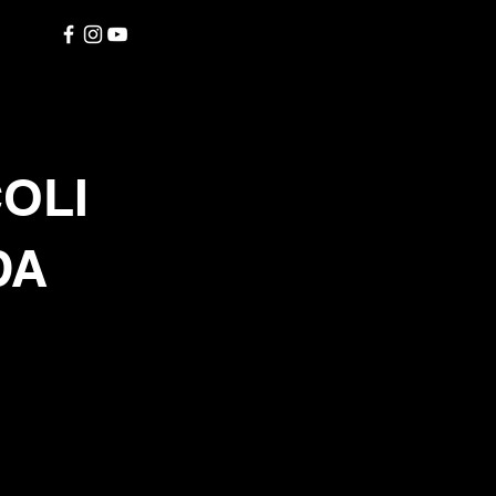
COLI
DA