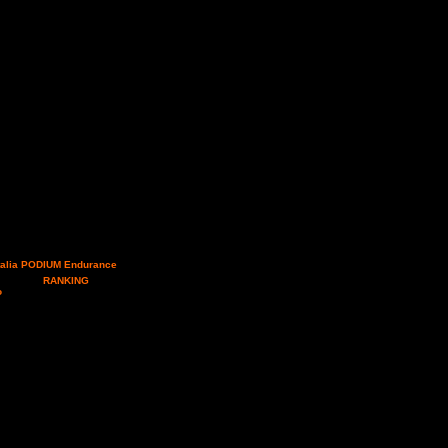
talia PODIUM Endurance
 testa nel
RANKING
o
su El Dorado con 60,2
 perdere i punteggi
oni e regolamento
) via
: NOME e COGNOME