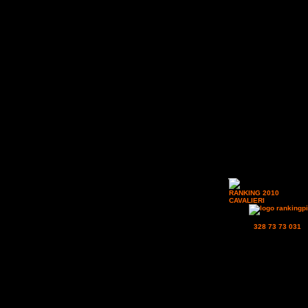
Come ogni merco
RANKING 2010
. Con tre
CAVALIERI
. Salutiamo l
punti.
acquisiti potranno iscrive
SMS al
328 73 73 031
o 
CAVALLO RANKING (30-60.