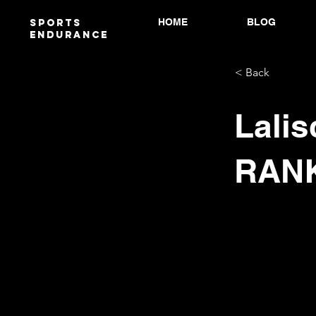
HOME
BLOG
Sports
endurANCE
< Back
Lalis
RANK