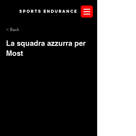
Sports endurANCE
< Back
La squadra azzurra per
Most
Da sito Fise - Il tecnico selezionatore della squadre senior di
Endurance Ugo Sacco ha comunicato l’elenco dei binomi
che dal 12 al 15 settembre a Most (CZE) rappresenteranno