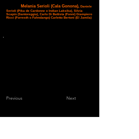
l’Italia ai prossimi Campionati Europei Senior della disciplina.
Melania Serioli (Cala Gonona),
Squadra:
Daniele
Serioli (Pika de Cardonne o Indian Laksika),
Silvia
Scapin (Santoreggia),
Carlo Di Battista (Fonni)
Giampiero
Ricci (Forresth o Fahndango)
Carletto Bertoni (El Jamila)
RISERVA
Sportendurance EVO magazine è partner media
dell'evento Europeo...
Previous
Next
Endurance Sports
Independent newspaper registered with the