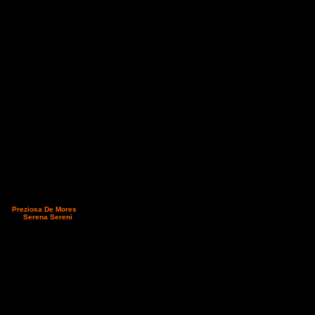
o. Promossa la sua
finale della vincitrice è
e promettente amazzone
la a
Preziosa De Mores
.
oscana,
Serena Sereni
su
 secondo Alessandro
a Debuttanti 27 km, dopo
face e Best Condition. Si
sul suo sito