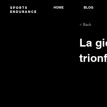
HOME
BLOG
Sports
endurANCE
< Back
La gi
trion