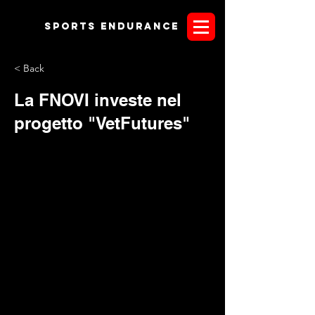
Sports endurANCE
< Back
La FNOVI investe nel
progetto "VetFutures"
La
FNOVI
crede fermamente nel progetto
“
VetFutures
”.
«
I lavori del Consiglio nazionale Fnovi hanno previsto una
sezione dedicata al programma VetFutures con gli interventi