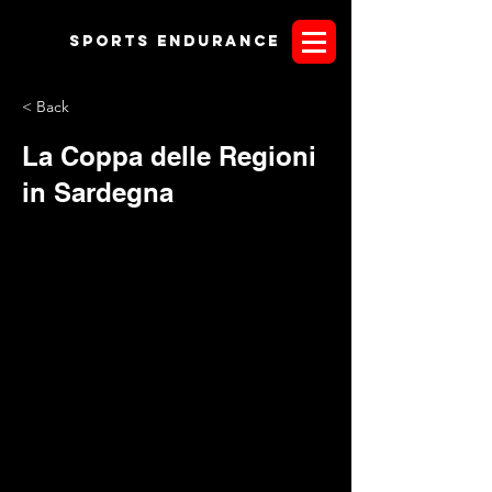
Sports endurANCE
< Back
La Coppa delle Regioni
in Sardegna
Apprendiamo dal sito FISE che la tradizionale Coppa delle
Regioni si correrà ad Arborea in Sardegna Purtroppo
arrivano già le prime voci di rinuncia da parte di alcune