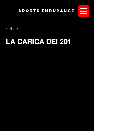
Sports endurANCE
< Back
LA CARICA DEI 201
La Coppa delle Regioni, la più amata dagli italiani!! Tutti
vogliono correre con i campioni nelle blasonate gare
internazionali ma, quando si parla di Coppa delle Regioni, il
campanilismo è sempre vivo. Difendere i colori della propria
regione, combattere per i propri colori, è sempre
emozionante, a prescindere dall'età del cavaliere. A Rocca di