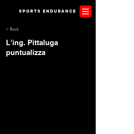
Sports endurANCE
< Back
L'ing. Pittaluga
puntualizza
Riceviamo e pubblichiamo integralmente, un comunicato
molto dettagliato relativo all'imminente tappa ASSI ANICA in
Sardegna firmata dall'ing. Pittaluga che, come suol dirsi, in