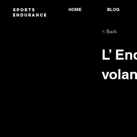
HOME
BLOG
Sports
endurANCE
< Back
L’ En
vola