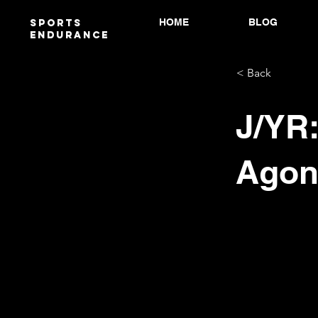
HOME
BLOG
Sports
endurANCE
< Back
J/YR:
Agoni