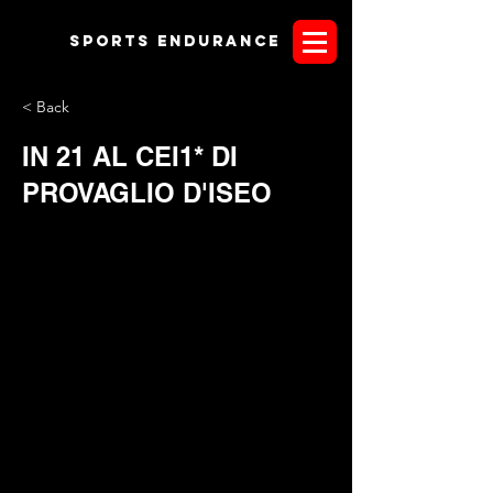
Sports endurANCE
< Back
IN 21 AL CEI1* DI
PROVAGLIO D'ISEO
Il circuito
Ambassador Challenge
che comprende le due
tappe in Lombardia di Provaglio d'Iseo (Bs) e Travagliato
(Bs), sta per tagliare il nastro 2021. A dimostrazione di