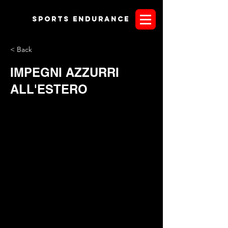
Sports endurANCE
< Back
IMPEGNI AZZURRI
ALL'ESTERO
Fine settimana ancora all'insegna di impegni azzurri
all'estero. Doppio fronte, inglese e tedesco per i colori
italiani. A Buch in Germania
Perrine CAMPANINI
correrà due