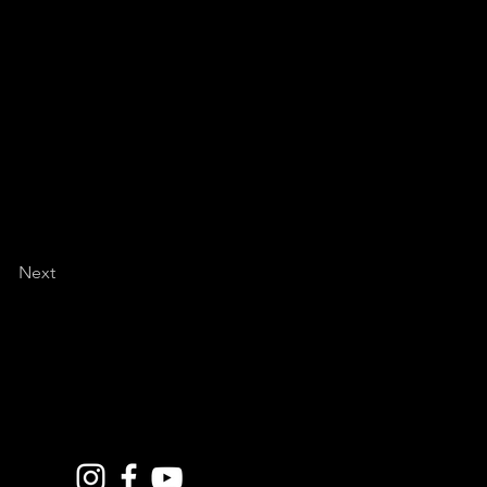
n="aligncenter"
imana, stay tuned -
iche dettagliate sul sito
na in Piemonte.
Next