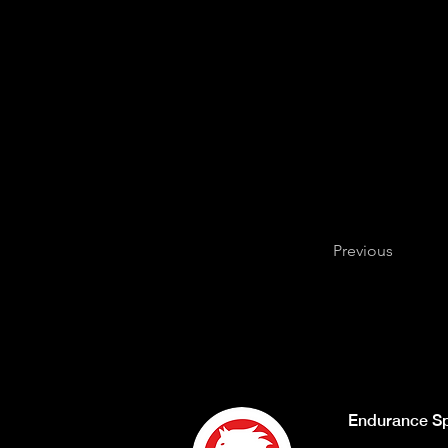
fotografica dedicata ai
width="700"]
Daniele Seri
Approfondimenti mercoledì
Enduranceonline.it
Appu
Previous
Endurance Sp