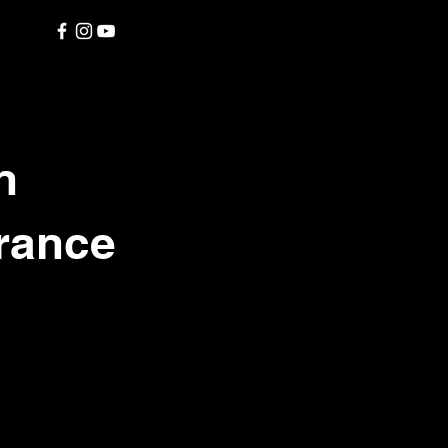
n
rance