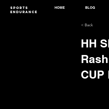
HOME
BLOG
Sports
endurANCE
< Back
HH S
Rash
CUP 