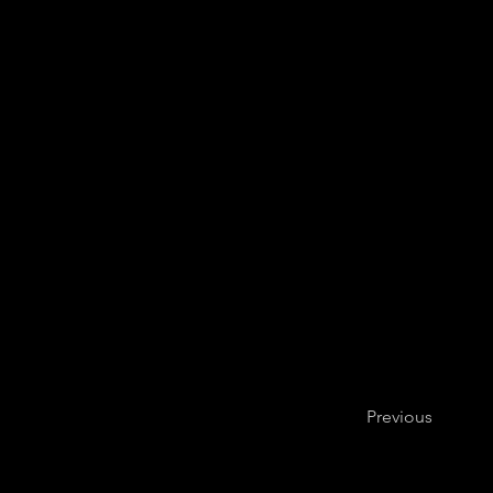
svolgimento delle gare d
diretta della Presidenza d
Organizzatori dovranno af
curva dei contagi del Coro
taluni casi, del nostro la
Previous