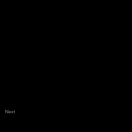
o sotto la vigilanza
ettive che i Comitati
o che succederà nella
 nostra passione e, in
Next