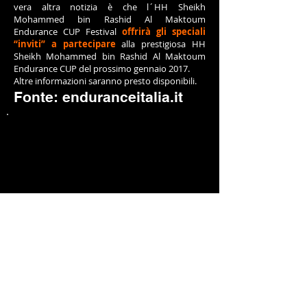
vera altra notizia è che l´HH Sheikh
Mohammed bin Rashid Al Maktoum
Endurance CUP Festival
offrirà gli speciali
“inviti” a partecipare
alla prestigiosa HH
Sheikh Mohammed bin Rashid Al Maktoum
Endurance CUP del prossimo gennaio 2017.
Altre informazioni saranno presto disponibili.
Fonte: enduranceitalia.it
Previous
Next