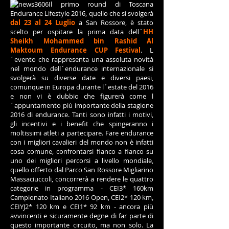
Il primo round di
Toscana
Endurance Lifestyle 2016
, quello che si svolgerà
dal 23 al 24 Luglio
a San Rossore, è stato
scelto per ospitare la prima data dell´
HH
Sheikh Mohammed bin Rashid Al
Maktoum Endurance CUP Festival
. L
´evento che rappresenta una assoluta novità
nel mondo dell´endurance internazionale si
svolgerà su diverse date e diversi paesi,
comunque in Europa durante l´estate del 2016
e non vi è dubbio che figurerà come l
´appuntamento più importante della stagione
2016 di endurance. Tanti sono infatti i motivi,
gli incentivi e i benefit che spingeranno i
moltissimi atleti a partecipare. Fare endurance
con i migliori cavalieri del mondo non è infatti
cosa comune, confrontarsi fianco a fianco su
uno dei migliori percorsi a livello mondiale,
quello offerto dal Parco San Rossore Migliarino
Massaciuccoli, concorrerà a rendere le quattro
categorie in programma - CEI3* 160km
Campionato Italiano 2016 Open, CEI2* 120 km,
CEIYJ2* 120 km e CEI1* 92 km - ancora più
avvincenti e sicuramente degne di far parte di
questo importante circuito, ma non solo. La