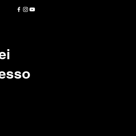
ei
cesso