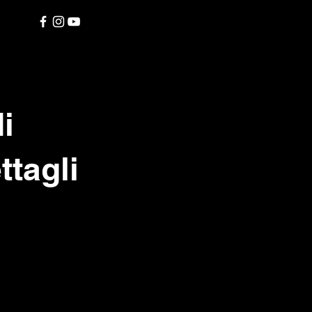
i
ttagli