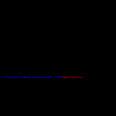
ubblicato i
resoconti economici afferenti i fatti di gestione riguardanti il periodo 2009
–
201
 settore come questa abbia comunque il “dovere deontologico” di “affacciarsi ad un panorama gene
 circostanze, per non mancare la mission della pluralità.
Il governo del “nostro mondo
” appare,
a qu
so
.
Fise Calabria - Attività di gestione 2009 - 2010
Filippo Caporossi