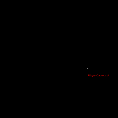
E’ tempo di relax anche p
Federali di Roma
sarann
Filippo Caporossi