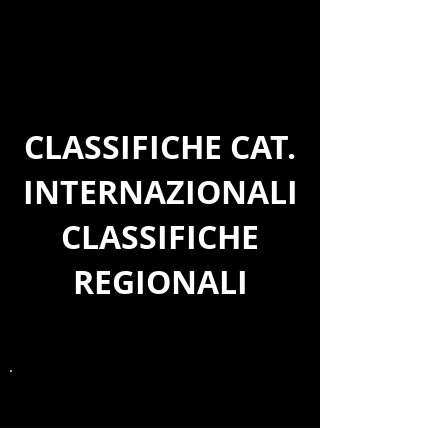
Forza...
Vi lasciamo con un arrivederci al prossimo anno
regalandovi la foto che ci ha più colpito e che palesa la
serenità e la qualità della competizione di Arborea. In foto i
due cavalieri al traguardo della CEN B della domenica con
Beatrice Milanesio e Malaspina Bella (b.c.) mano nella mano
con Daniele Deidda con Soliana.
Photos by Oreste Testa X
Sport EVO magazine
CLASSIFICHE CAT.
INTERNAZIONALI
CLASSIFICHE
REGIONALI