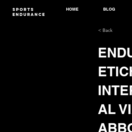
HOME
BLOG
Sports
endurANCE
< Back
ENDU
ETIC
INTE
AL V
ABB