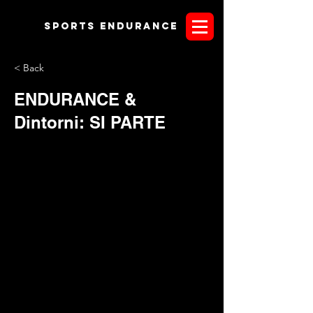
Sports endurANCE
< Back
ENDURANCE &
Dintorni: SI PARTE
Non poteva mancare un canale streaming per Sport
Endurance, realtà Made in Italy sul mercato dal 2003.
Streaming
significa letteralmente "
qualcosa che scorre
", un