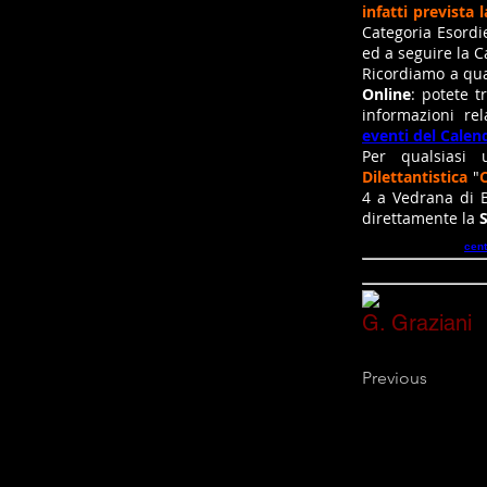
infatti prevista
Categoria Esordi
ed a seguire la 
Ricordiamo a qua
Online
: potete t
informazioni rel
eventi del Calen
Per qualsiasi u
Dilettantistica
"
4 a Vedrana di 
direttamente la
S
Ulteriori informazioni p
di posta elettronica:
cent
G. Graziani
Previous