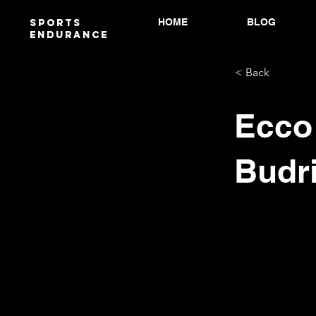
HOME
BLOG
Sports
endurANCE
< Back
Ecco 
Budr