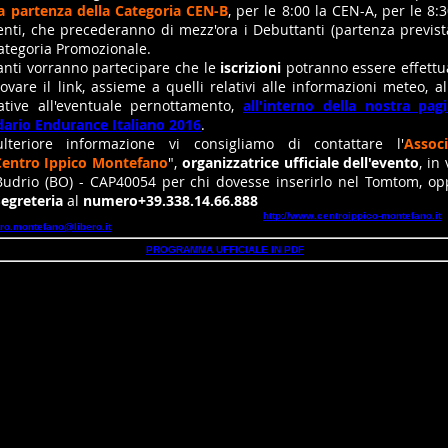
 la partenza della Categoria CEN-B
, per le 8:00 la CEN-A, per le 8:
enti, che precederanno di mezz'ora i Debuttanti (partenza previst
Categoria Promozionale.
nti vorranno partecipare che le
iscrizioni
potranno essere effett
rovare il link, assieme a quelli relativi alle informazioni meteo, 
ative all'eventuale pernottamento,
all'interno della nostra pag
dario Endurance Italiano 2016
.
lteriore informazione vi consigliamo di contattare l'
Assoc
Centro Ippico Montefano
",
organizzatrice ufficiale dell'evento
, in
Budrio (BO) - CAP40054 per chi dovesse inserirlo nel Tomtom, o
egreteria
al
numero
+39.338.14.66.888
ossono essere reperite anche sul sito internet del Centro,
http://www.centroippico-montefano.it
o
ro.montefano@libero.it
PROGRAMMA UFFICIALE IN PDF