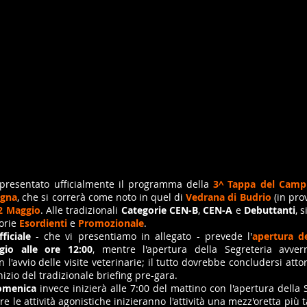
 presentato ufficialmente il programma della
3^ Tappa del Camp
agna
, che si correrà come noto in quel di
Vedrana di Budrio
(in prov
2 Maggio
. Alle tradizionali
Categorie CEN-B
,
CEN-A
e
Debuttanti
, 
orie
Esordienti
e
Promozionale
.
iciale
- che vi presentiamo in allegato - prevede l'
apertura de
io alle ore 12:00
, mentre l'apertura della Segreteria avver
l'avvio delle visite veterinarie; il tutto dovrebbe concludersi attor
'inizio del tradizionale briefing pre-gara.
omenica
invece inizierà alle 7:00 del mattino con l'apertura della S
re le attività agonistiche inizieranno l'attività una mezz'oretta più 