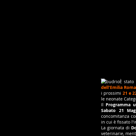
È stato
dell'Emilia Rom
i prossimi
21 e 2
le neonate Categ
Il
Programma uff
Sabato 21 Magg
concomitanza con 
in cui è fissato l
La giornata di
D
veterinarie, ment