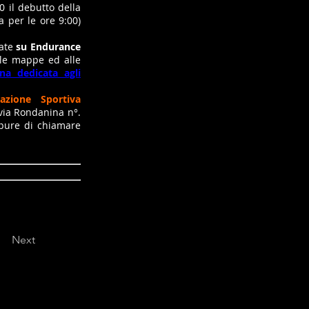
30 il debutto della
a per le ore 9:00)
uate
su Endurance
alle mappe ed alle
ina dedicata agli
iazione Sportiva
 via Rondanina n°.
ppure di chiamare
 richieste al loro indirizzo
Next