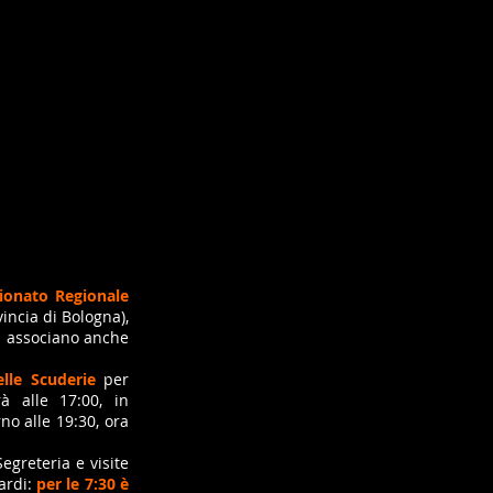
ionato Regionale
incia di Bologna),
si associano anche
lle Scuderie
per
rà alle 17:00, in
no alle 19:30, ora
egreteria e visite
tardi:
per le 7:30 è