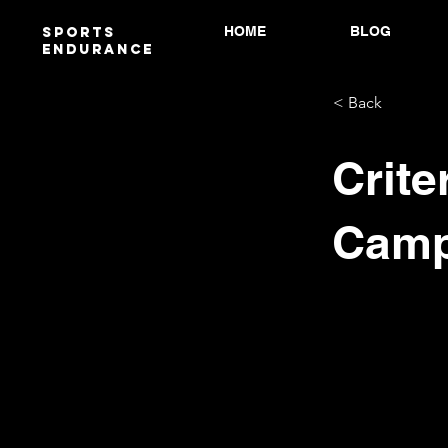
HOME
BLOG
Sports
endurANCE
< Back
Crite
Camp