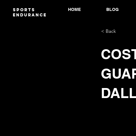
HOME
BLOG
Sports
endurANCE
< Back
COST
GUA
DALL