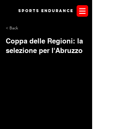
Sports endurANCE
< Back
Coppa delle Regioni: la
selezione per l'Abruzzo
CATEGORIA 30 KM
- CINALLI MAURO con ALADINO -
POLIZIANI FABRIZIO con AMIR - ORSETTI MARINA con
MON AMOUR - ORLANDO ANTONIO con JAIR - DEGLI