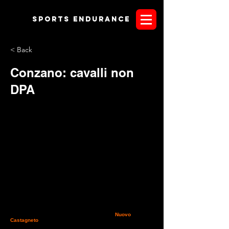
Sports endurANCE
< Back
Conzano: cavalli non
DPA
Domenica 25 marzo presso il centro ippico il
Nuovo
Castagneto
di Conzano Monferrato in Piemonte, si correrà
una gara regionale di endurance. Si ricorda che secondo