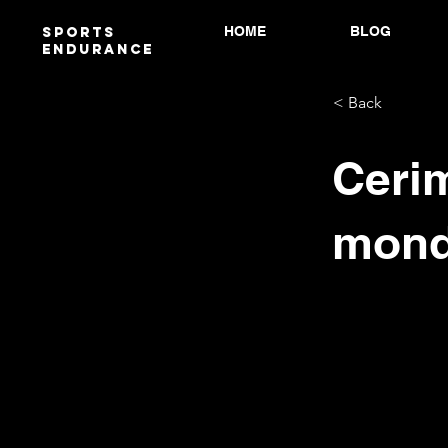
HOME
BLOG
Sports
endurANCE
< Back
Cerim
mond