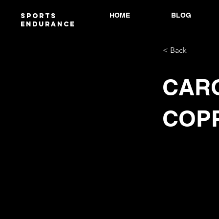
HOME
BLOG
Sports
endurANCE
< Back
CARO
COPP