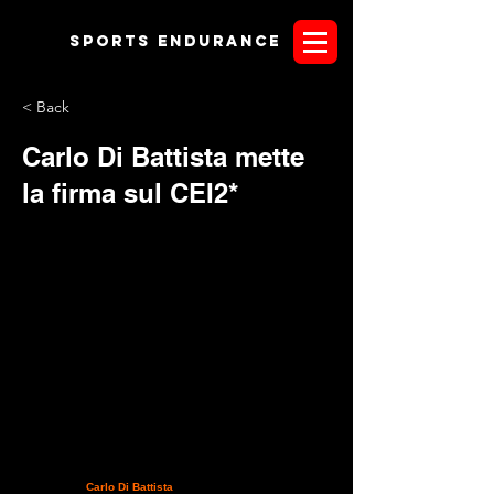
Sports endurANCE
< Back
Carlo Di Battista mette
la firma sul CEI2*
Festa grande in casa Di Battista; meglio di così non poteva
cominciare la stagione dei due cavalieri abruzzesi. Un
grandissimo
Carlo Di Battista
mostra i muscoli a Roseto