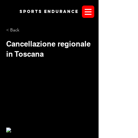
Sports endurANCE
< Back
Cancellazione regionale
in Toscana
Con una lettera
indirizzata al sig. Massimo Petaccia, (C.R. Fise Toscana), il
Comitato Organizzatore Agro Equus Toscana comunica la