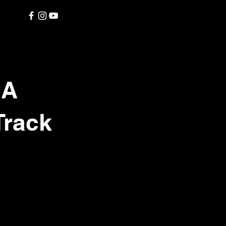
CA
Track