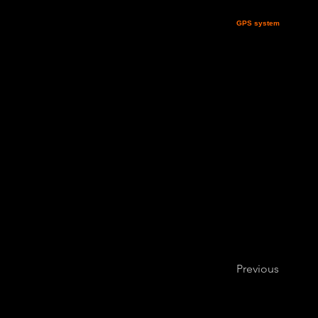
spettacolarizzazione dell
iscritti all'Associazione 
GPS system
" (gratuita 
insieme alla Tappa MiPAF
visualizzabili
solamente
i
tecnologia concorre a man
trackgps.com
o sul sito
Previous