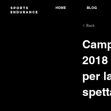
HOME
BLOG
Sports
endurANCE
< Back
Camp
2018 
per l
spett