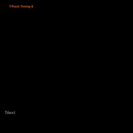
alli Puro Sangue Arabo
la APP "
T-Track Timing &
iano ANICA si svolgerà
 percorso, saranno
rganizzatore, la
crivere a
info@t-
Next