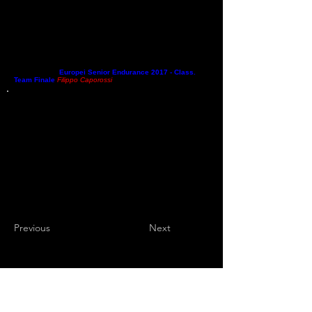
Domenica scorsa, 20 agosto 2017, abbiamo pubblicato un
articolo che in fondo contiene il link della
classifica
individuale finale dei Campionato Europei Senior di
Endurance 2017
,
svoltisi a Bruxelles (Belgio); oggi, invece,
è la volta della
Classifica finale “a squadre”
.
Approfondire
,
contestualizzare e ragionare
:
buone pratiche da non
mancare mai
.
Europei Senior Endurance 2017 - Class.
Team Finale
Filippo Caporossi
Previous
Next
Endurance Sports