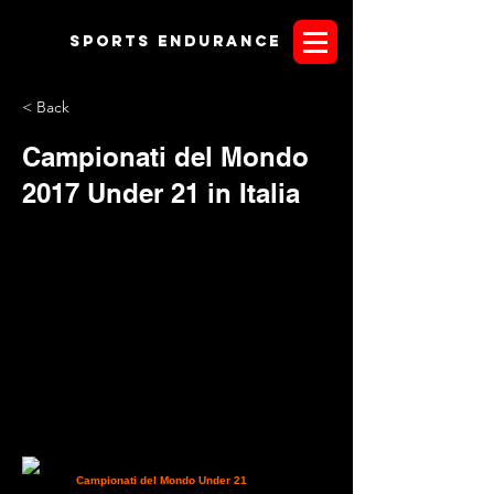
Sports endurANCE
< Back
Campionati del Mondo
2017 Under 21 in Italia
Si svolgeranno a Verona
nel 2017 i
Campionati del Mondo Under 21
La notizia è di
qualche giorno fa ed è arrivata direttamente a
James